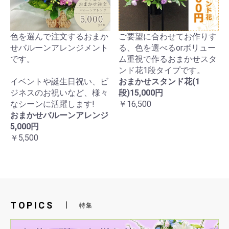
ご注文をいただき、横浜市神奈川区へヤマト便にて
配送いたしました。
2023/06/03 お客様からお誕生日祝い用アレンジメン
トのご注文をいただき、東京都江東区へヤマト便に
色を選んで注文するおまか
ご要望に合わせてお作りす
て配送いたしました。
せバルーンアレンジメント
る、色を選べるorボリュー
2023/06/01 お客様から一周忌用アレンジメントのご
注文をいただき、奈良県生駒市へヤマト便にて配送
です。
ム重視で作るおまかせスタ
いたしました。
ンド花1段タイプです。
2023/05/28 お客様から公演祝用盛花スタンドのご注
イベントや誕生日祝い、ビ
おまかせスタンド花(1
文をいただき、川崎区「クラブチッタ川崎」に配送
いたしました。
ジネスのお祝いなど、様々
段)15,000円
2023/05/27 お客様からお誕生日祝い用アレンジメン
なシーンに活躍します!
￥16,500
トのご注文をいただき、川崎区東田町に配送いたし
おまかせバルーンアレンジ
ました。
2023/05/26 お客様から演台用アレンジメントのご注
5,000円
文をいただき、川崎市川崎区へヤマト便にて配送い
￥5,500
たしました。
2023/05/23 お客様から退職祝用花束のご注文をいた
だき、横浜市鶴見区へヤマト便にて配送いたしまし
た。
2023/05/19 お客様から退職祝用花束のご注文をいた
だき、川崎区宮本町に配達いたしました。
2023/05/19 お客様からお供え用花束のご注文をいた
だき、横浜市鶴見区へヤマト便にて配送いたしまし
TOPICS
特集
た。
2023/05/07 お客様からお誕生日祝い用盛花スタンド