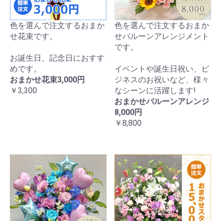
いたしました。
2023/06/30 お客様から開店祝い用アレンジメントの
ご注文をいただき、川崎市幸区へヤマト便にて配送
色を選んで注文するおまか
色を選んで注文するおまか
いたしました。
せ花束です。
せバルーンアレンジメント
2023/06/30 お客様から送別用アレンジメントのご注
です。
文をいただき、千葉県流山市へヤマト便にて配送い
たしました。
お誕生日、記念日におすす
2023/06/29 企業様から送別用アレンジメントのご注
めです。
イベントや誕生日祝い、ビ
文をいただき、川崎市川崎区へヤマト便にて配送い
おまかせ花束3,000円
ジネスのお祝いなど、様々
たしました。
￥3,300
なシーンに活躍します!
2023/06/29 企業様から送別用花束のご注文をいただ
き、東京都町田市へヤマト便にて配送いたしまし
おまかせバルーンアレンジ
た。
8,000円
2023/06/16 お客様から公演祝用アレンジメントのご
￥8,800
注文をいただき、幸区「ラゾーナ川崎・プラザソ
ル」に配達いたしました。
2023/06/11 お客様からお誕生日祝い用鉢物のご注文
をいただき、神奈川県横須賀市へヤマト便にて配送
いたしました。
2023/06/10 お客様から記念日用花束のご注文をいた
だき、栃木県宇都宮市へヤマト便にて配送いたしま
した。
2023/06/06 お客様からプレゼント用アレンジメント
のご注文をいただき、山梨県山梨市へヤマト便にて
配送いたしました。
2023/06/04 お客様から開店祝い用アレンジメントの