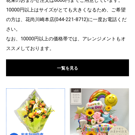
花束のおまかせ注文は8000円までご用意しています。
だき、川崎区「日航ホテル」に配達いたしました。
2023/07/27 お客様からお誕生日祝い用アレンジメン
10000円以上はサイズがとても大きくなるため、ご希望
トのご注文をいただき、川崎市幸区へヤマト便にて
配送いたしました。
の方は、花尚川崎本店(044-221-8712)に一度お電話くだ
2023/07/23 お客様から開店祝い用アレンジメントの
ご注文をいただき、川崎区小川町に配達いたしまし
さい。
た。
2023/07/22 お客様からお誕生日祝い用アレンジメン
なお、10000円以上の価格帯では、アレンジメントもオ
トのご注文をいただき、川崎区東田町に配達いたし
ました。
ススメしております。
2023/07/15 お客様から開店祝い用胡蝶蘭のご注文を
いただき、横浜市神奈川区へヤマト便にて配送いた
しました。
2023/07/11 お客様から新盆用アレンジメントのご注
一覧を見る
文をいただき、東京都江東区へヤマト便にて配送い
たしました。
2023/07/09 お客様から新盆用花束のご注文をいただ
き、横浜市鶴見区へヤマト便にて配送いたしまし
た。
2023/07/08 お客様から枕花用アレンジメントのご注
文をいただき、東京都八王子市へヤマト便にて配送
いたしました。
2023/07/07 お客様からお供え用アレンジメントのご
注文をいただき、埼玉県さいたま市へヤマト便にて
配送いたしました。
2023/07/04 お客様から一周忌用アレンジメントのご
注文をいただき、千葉県船橋市へヤマト便にて配送