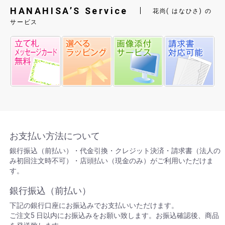
した。
HANAHISA’S Service
花尚( はなひさ) の
2023/04/15 お客様からお誕生日祝い用アレンジメン
サービス
トのご注文をいただき、川崎区東田町に配達いたし
ました。
2023/04/15 お客様からお誕生日祝い用アレンジメン
トのご注文をいただき、川崎区東田町に配達いたし
ました。
2023/04/07 お客様からお誕生日祝い用アレンジメン
トのご注文をいただき、神奈川県海老名市へヤマト
便にて配送いたしました。
2023/04/05 お客様からお祝い用アレンジメントのご
注文をいただき、兵庫県西宮市へヤマト便にて配送
いたしました。
2023/04/03 企業様から入社式用アレンジメントのご
注文をいただき、川崎区駅前本町に配達いたしまし
た。
お支払い方法について
2023/04/02 お客様から開店祝い用スタンド花のご注
銀行振込（前払い）・代金引換・クレジット決済・請求書（法人の
文をいただき、川崎区砂子に配達いたしました。
2023/03/31 企業様から入社式用アレンジメントのご
み初回注文時不可）・店頭払い（現金のみ）がご利用いただけま
注文をいただき、川崎区東田町に配達いたしまし
す。
た。
2023/03/31 企業様から入社式用アレンジメントのご
銀行振込（前払い）
注文をいただき、愛知県名古屋市へヤマト便にて配
送いたしました。
下記の銀行口座にお振込みでお支払いいただけます。
2023/03/30 お客様からお誕生日祝い用アレンジメン
ご注文5 日以内にお振込みをお願い致します。お振込確認後、商品
トのご注文をいただき、川崎区東田町に配達いたし