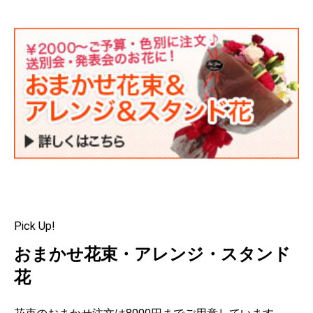
トのご注文をいただき、東京都国分寺市へヤマト便
にて配送いたしました。
2025/01/21 お客様からお供え用アレンジメントのご
注文をいただき、横浜市南区へヤマト便にて配送い
たしました。
2025/01/19 お客様から７周年祝用盛花スタンドのご
注文をいただき、川崎区小川町に配達いたしまし
た。
2025/01/14 お客様から開店祝い用観葉植物のご注文
をいただき川崎区東田町に配達いたしました。
2025/01/12 お客様からお供え用アレンジメントのご
注文をいただき、東京都大田区へヤマト便にて配送
いたしました。
2025/01/11 お客様から仏様用仏花のご注文をいただ
き、岩手県一関市へヤマト便にて配送いたしまし
た。
2025/01/11 企業様から新年会用アレンジメントのご
注文をいただき、川崎市川崎区へヤマト便にて配送
いたしました。
Pick Up!
2025/01/10 お客様からお誕生日祝い用アレンジメン
トのご注文をいただき、群馬県前橋市へヤマト便に
おまかせ花束・アレンジ・スタンド
て配送いたしました。
2025/01/09 お客様からお誕生日祝い用アレンジメン
花
トのご注文をいただき、川崎区砂子に配達いたしま
した。
2023/07/30 お客様から結婚式用花束のご注文をいた