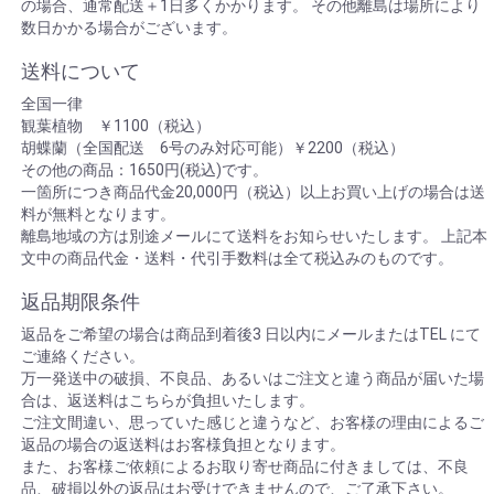
の場合、通常配送＋1日多くかかります。 その他離島は場所により
しました。
数日かかる場合がございます。
2023/03/06 お客様からお誕生日用アレンジメントの
ご注文をいただき、川崎区東田町に配達いたしまし
た。
送料について
2023/03/05 お客様からお誕生日用アレンジメントの
全国一律
ご注文をいただき、神奈川県横浜市へヤマト便にて
配送いたしました。
観葉植物 ￥1100（税込）
2023/03/03 お客様から送別用花束のご注文をいただ
胡蝶蘭（全国配送 6号のみ対応可能）￥2200（税込）
き、川崎市川崎区へヤマト便にて配送いたしまし
その他の商品：1650円(税込)です。
た。
一箇所につき商品代金20,000円（税込）以上お買い上げの場合は送
2023/03/03 お客様から退職祝用花束のご注文をいた
料が無料となります。
だき、東京都中野区へヤマト便にて配送いたしまし
離島地域の方は別途メールにて送料をお知らせいたします。 上記本
た。
2023/03/02 お客様からお誕生日用花束のご注文をい
文中の商品代金・送料・代引手数料は全て税込みのものです。
ただき、大阪府大阪市へヤマト便にて配送いたしま
した。
返品期限条件
2023/02/28 お客様からお誕生日祝い用アレンジメン
トのご注文をいただき、川崎区「ラゾーナ川崎プラ
返品をご希望の場合は商品到着後3 日以内にメールまたはTEL にて
ザソル」に配達いたしました。
ご連絡ください。
2023/02/27 お客様からお祝い用アレンジメントのご
万一発送中の破損、不良品、あるいはご注文と違う商品が届いた場
注文をいただき、東京都大田区へヤマト便にて配送
合は、返送料はこちらが負担いたします。
いたしました。
ご注文間違い、思っていた感じと違うなど、お客様の理由によるご
2023/02/26 お客様から卒業祝用花束のご注文をいた
だき、東京都町田市へヤマト便にて配送いたしまし
返品の場合の返送料はお客様負担となります。
た。
また、お客様ご依頼によるお取り寄せ商品に付きましては、不良
2023/02/24 お客様からお誕生日用アレンジメントの
品、破損以外の返品はお受けできませんので、ご了承下さい。