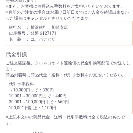
を発送致します。
ました。
※また、お客様にお振込み手数料をご負担いただいております。
2023/03/30 企業様から20周年公演用アレンジメント
のご注文をいただき、川崎市川崎区へヤマト便にて
※直前のご注文の場合はお届け日前日までにご入金を確認出来なか
配送いたしました。
った場合はキャンセルとさせていただきます。
2023/03/29 企業様から送別用花束のご注文をいただ
き、川崎市川崎区へヤマト便にて配送いたしまし
銀行名 ： 横浜銀行 川崎支店
た。
口座番号： 普通 6127171
2023/03/28 企業様から開店祝い用アレンジメントの
名 義 ： ユ）ハナヒサ
ご注文をいただき、鶴見区鶴見中央に配達いたしま
した。
2023/03/24 学校法人様から卒園式用アレンジメント
代金引換
のご注文をいただき、川崎市中原区へヤマト便にて
配送いたしました。
ご注文確認後、クロネコヤマト運輸便の代金引換宅配便でお送りし
2023/03/24 お客様からお誕生日用盛花スタンドのご
ます。
注文をいただき、川崎区砂子に配達いたしました。
商品到着時に商品代金・送料・代引手数料をお支払いください。
2023/03/22 企業様から送別用花束のご注文をいただ
き、川崎市川崎区へヤマト便にて配送いたしまし
代引き手数料
た。
～10,000円まで：330円
2023/03/20 お客様からお誕生日用花束のご注文をい
10,001～30,000円まで：440円
ただき、東京都足立区へヤマト便にて配送いたしま
30,001～100,000円まで：660円
した。
100,001 円以上：1,100円
2023/03/17 学校法人様から卒園式用アレンジメント
のご注文をいただき、川崎区砂子に配達いたしまし
※上記本文中の商品代金・送料・代引手数料は全て税込のもので
た。
す。
2023/03/16 お客様からお彼岸用仏花のご注文をいた
だき、福島県喜多方市へヤマト便にて配送いたしま
した。