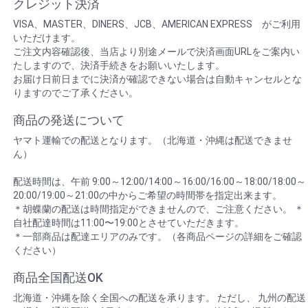
クレジット決済
2023/03/16 お客様からお彼岸用仏花のご注文をいた
だき、山梨県南アルプス市へヤマト便にて配送いた
VISA、MASTER、DINERS、JCB、AMERICAN EXPRESS がご利用
しました。
いただけます。
2023/03/16 お客様から卒園式用アレンジメントのご
ご注文内容確認後、当店より別途メールで決済画面URLをご案内い
注文をいただき、川崎市川崎区へヤマト便にて配送
たしますので、決済手続きをお願いいたします。
いたしました。
お届け日前日までに決済が確認できない場合は自動キャンセルとな
2023/03/14 企業様から送別用花束のご注文をいただ
りますのでご了承ください。
き、川崎市川崎区へヤマト便にて配送いたしまし
た。
2023/03/13 お客様からお誕生日用花束のご注文をい
商品の発送について
ただき、栃木県真岡市へヤマト便にて配送いたしま
ヤマト運輸での配送となります。（北海道・沖縄は配送できませ
した。
2023/03/11 お客様からお誕生日用アレンジメントの
ん）
ご注文をいただき、川崎区東田町に配達いたしまし
た。
配送時間は、午前 9:00～12:00/14:00～16:00/16:00～18:00/18:00～
2023/03/09 お客様から卒園式用アレンジメントのご
20:00/19:00～21:00の中からご希望の時間帯を指定出来ます。
注文をいただき、川崎市川崎区へヤマト便にて配送
＊胡蝶蘭の配送は時間指定ができませんので、ご注意ください。 ＊
いたしました。
2023/03/09 お客様から卒園式用アレンジメントのご
自社配達時間は11:00〜19:00とさせていただきます。
注文をいただき、川崎市川崎区へヤマト便にて配送
＊一部商品は配達エリアのみです。（各商品ページの詳細をご確認
いたしました。
ください）
2023/03/07 お客様から一周忌用花束のご注文をいた
だき、岩手県花巻市へヤマト便にて配送いたしまし
商品全国配送OK
た。
2023/03/07 お客様からお祝い用アレンジメントのご
北海道・沖縄を除く全国への配送を承ります。 ただし、 九州の配送
注文をいただき、川崎区「チネチッタ」に配達いた