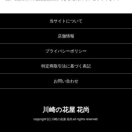
ご注文をいただき、川崎区東田町に配達いたしまし
た。
2023/02/24 お客様からお誕生日用アレンジメントの
ご注文をいただき、神奈川県横浜市へヤマト便にて
当サイトについて
配送いたしました。
2023/02/22 お客様からお誕生日用アレンジメントの
ご注文をいただき、東京都町田市へヤマト便にて配
店舗情報
送いたしました。
2023/02/20 お客様からお誕生日用花束のご注文をい
ただき、愛知県名古屋市へヤマト便にて配送いたし
プライバシーポリシー
ました。
2023/02/19 お客様からお誕生日用アレンジメントの
ご注文をいただき、神奈川県横浜市へヤマト便にて
特定商取引法に基づく表記
配送いたしました。
2023/02/17 お客様からお誕生日用アレンジメントの
ご注文をいただき、東京都足立区へヤマト便にて配
お問い合わせ
送いたしました。
2023/02/16 お客様からお誕生日祝い用アレンジメン
トのご注文をいただき、川崎区「川崎セルビアンナ
イト」に配達いたしました。
2023/02/15 お客様からお誕生日用アレンジメントの
ご注文をいただき、埼玉県所沢市へヤマト便にて配
川崎の花屋 花尚
送いたしました。
2023/02/14 お客様からバレンタインデー用アレンジ
copyright (c) 川崎の花屋 花尚 all rights reserved.
メントのご注文をいただき、川崎区東田町に配達い
たしました。
2023/02/13 お客様からお誕生日用花束のご注文をい