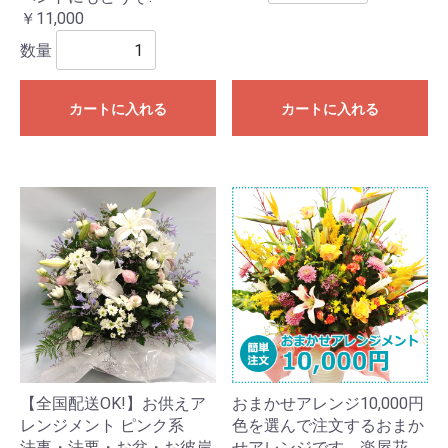
￥11,000
数量
カートに入れる
カートに入れる
【全国配送OK!】お供えア
おまかせアレンジ10,000円
レンジメント ピンク系
色を選んで注文するおまか
法事・法要・お盆・お彼岸
せアレンジです。楽屋花、