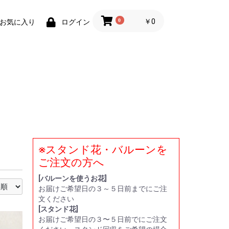
0
￥0
お気に入り
ログイン
※スタンド花・バルーンを
い
贈
ー
ト
ご注文の方へ
[バルーンを使うお花]
お届けご希望日の３～５日前までにご注
文ください
[スタンド花]
お届けご希望日の３〜５日前でにご注文