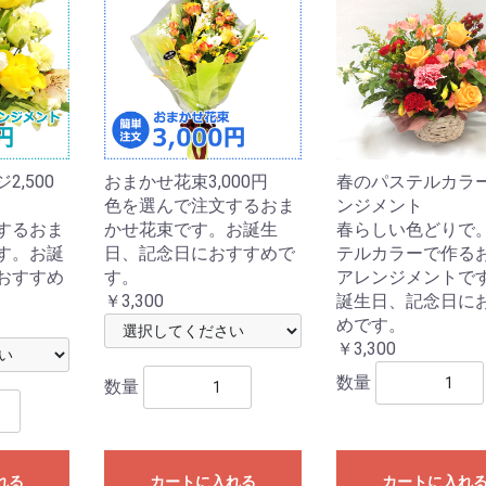
,500
おまかせ花束3,000円
春のパステルカラ
色を選んで注文するおま
ンジメント
するおま
かせ花束です。お誕生
春らしい色どりで
す。お誕
日、記念日におすすめで
テルカラーで作る
おすすめ
す。
アレンジメントで
￥3,300
誕生日、記念日に
めです。
￥3,300
数量
数量
れる
カートに入れる
カートに入れ