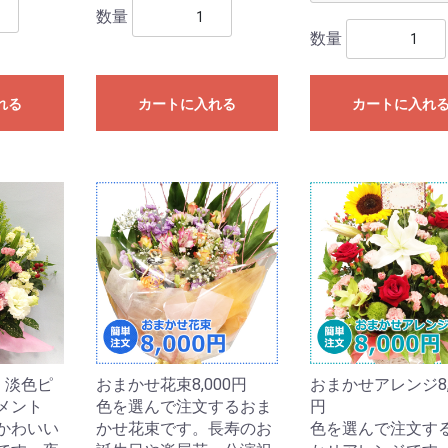
数量
数量
れる
カートに入れる
カートに入れ
】淡色ピ
おまかせ花束8,000円
おまかせアレンジ8,
メント
色を選んで注文するおま
円
かわいい
かせ花束です。長寿のお
色を選んで注文す