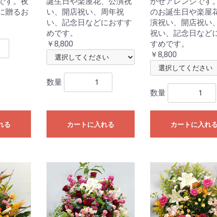
です。夜
誕生日や楽屋花、公演祝
かせアレンジです
に贈るお
い、開店祝い、周年祝
のお誕生日や楽屋
い、記念日などにおすす
演祝い、開店祝い
めです。
祝い、記念日など
￥8,800
すめです。
￥8,800
数量
数量
れる
カートに入れる
カートに入れ