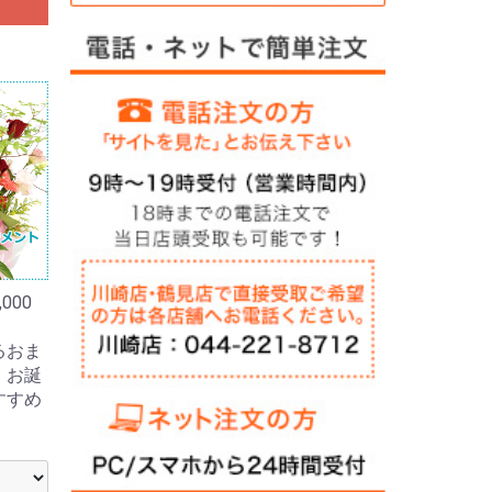
000
るおま
。お誕
すすめ