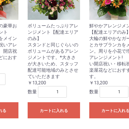
の豪華お
ボリュームたっぷりアレ
鮮やかアレンジメ
ント
ンジメント【配達エリア
【配達エリアのみ
をメイン
のみ】
大輪の鮮やかなガ
祝いアレ
スタンドと同じぐらいの
とカサブランカを
。開店祝
ボリュームがあるアレン
ン。周りを小花で
どにおす
ジメントです。*大きさ
アレンジメント!
が大きいため、スタッフ
い開店祝い・移転
配達可能地域のみとさせ
楽屋花などにおす
ていただきます
す。
￥13,200
￥13,200
数量
数量
れる
カートに入れる
カートに入れ