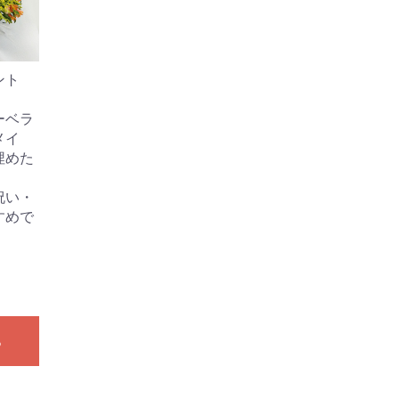
ント
】
ーベラ
メイ
埋めた
祝い・
すめで
る