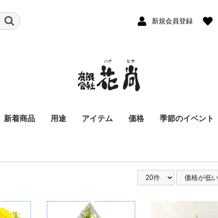
新規会員登録
新着商品
用途
アイテム
価格
季節のイベント
ビジネス
パーソナル
お悔やみ花
スタンド花
胡蝶蘭
アレンジメント
バルーンアレンジメン
お供え用アレンジメン
花束
お供え用花束
観葉植物
季節の商品
おまかせ花束・アレン
〜8,800
8,801〜11,000
11,001〜16,500
16,501〜22,000
22,001〜33,000
33,001〜55,000
55,001〜
開店祝い
開業祝い
移転、周年祝い
就任、昇進、昇格祝
歓送迎会
退職祝い
個展祝い
公演、出演祝い
楽屋花
講演会・発表会
入社式
新商品発表会
式典用装花
結婚祝い
誕生日祝い
還暦祝い
古希・喜寿祝い
傘寿・米寿祝い
卒寿・白寿祝い
記念日祝い
お見舞い花
お礼、ごあいさつ
夜のお店・クラブに
お彼岸の花
お供え花
お盆、初盆、新盆花
法事花
お正月
バレンタインデ
ホワイトデー
お彼岸
卒業・入学祝い
母の日
父の日
お中元
お盆
夏のお花特集
敬老の日
お歳暮
クリスマス
ハロウィン
川崎市のイベン
ト
ト
ジ・スタンド花
る花