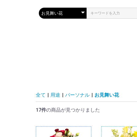
全て
|
用途
|
パーソナル
|
お見舞い花
17件
の商品が見つかりました